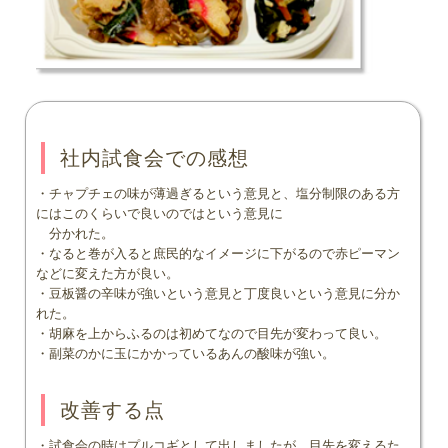
社内試食会での感想
・チャプチェの味が薄過ぎるという意見と、塩分制限のある方
にはこのくらいで良いのではという意見に
分かれた。
・なると巻が入ると庶民的なイメージに下がるので赤ピーマン
などに変えた方が良い。
・豆板醤の辛味が強いという意見と丁度良いという意見に分か
れた。
・胡麻を上からふるのは初めてなので目先が変わって良い。
・副菜のかに玉にかかっているあんの酸味が強い。
改善する点
・試食会の時はプルコギとして出しましたが、目先を変えるた