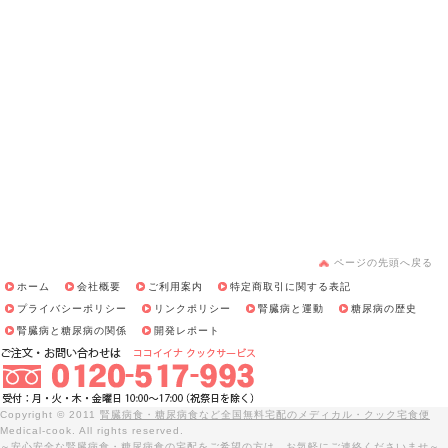
ページの先頭へ戻る
ホーム
会社概要
ご利用案内
特定商取引に関する表記
プライバシーポリシー
リンクポリシー
腎臓病と運動
糖尿病の歴史
腎臓病と糖尿病の関係
開発レポート
Copyright © 2011
腎臓病食・糖尿病食など全国無料宅配のメディカル・クック宅食便
Medical-cook. All rights reserved.
～安心安全な腎臓病食・糖尿病食の宅配をご希望の方は、お気軽にご連絡くださいませ～