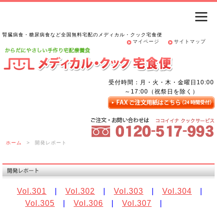
腎臓病食・糖尿病食など全国無料宅配のメディカル・クック宅食便
マイページ
サイトマップ
受付時間：月・火・木・金曜日10:00
～17:00（祝祭日を除く）
ホーム
>
開発レポート
Vol.301
|
Vol.302
|
Vol.303
|
Vol.304
|
Vol.305
|
Vol.306
|
Vol.307
|