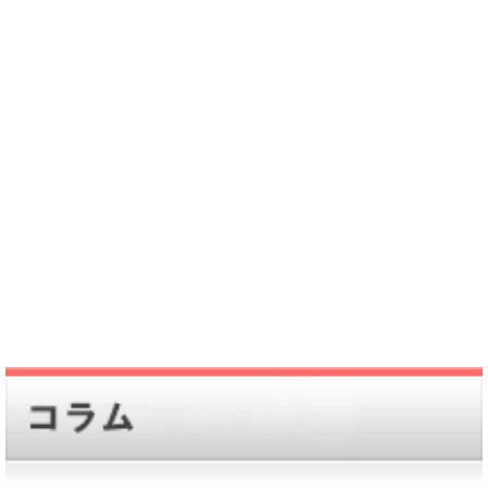
とによって社会生活が不自由になってしまったり、自
分の寿命も短くしてしまったりします。
しかし、糖尿病の食事療法を確実に行うことで、良い
状態に血糖コントロール維持することができ、合併症
と無縁の生活を送っていくこともできるのです。特
に、２型糖尿病の場合は、多くの人は食事療法によっ
て病状を改善していくことができます。また、インス
リン注射や飲み薬が必要な場合であっても、食事療法
で管理できていないと、治療効果は上がりません。
糖尿病食と言うのは、頭で理解していたとしても、実
行しなければ健康へ繋がってはいきません。続けてこ
そ効果があり、それには、自分で実感することが大事
なのです。自分の病気は自分で管理して予防する意識
を持ち、毎日の食事療法を取り組むことで、糖尿病の
悪化をふせぎ、健康的な体を維持していくことができ
ます。