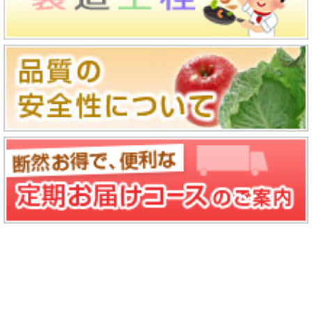
食に偏ってしまうと、血糖変動が大きくなってしまい
ますよね。なので、一日三食を基本として食事を均等
まとめ
に摂ることが大切です。このように、規則正しい食生
活を送ることによって、血糖バランスを日々整えてい
腎臓病食は、腎臓病の方の為に作られている食事で
くことに繋がります。
す。調理法やメニューの献立なども工夫しており、少
しでもたんぱく質制限のストレスが軽減するようにし
食事療法は最高の特効薬
ています。日頃、忙しくて腎臓病食が自分で作ること
食事療法と言うのは、薬を飲まずお金もそこまでかか
ができなくても、腎臓病食用宅配サービスを有効活用
らないので軽視されがちです。ですが、糖尿病に関し
することで、健康的な食事で健康維持に努めていく事
ては一番の効果があり、また、他の治療法効果も高め
ができます。皆さんもバランスの良い食事で、健康な
る、重要な治療法なのです。現在、糖尿病根治の治療
体を目指していきましょう。
法は見つかっていませんが、糖尿病治療最大の目的と
言うのは、合併症予防に重点が置かれていることをご
存知でしたか。
合併症と言うのは、高血糖を放置することで誰でも例
外無く引き起こるものです。合併症の影響で、失明や
人工透析が必要になる場合もあり、合併症が起こるこ