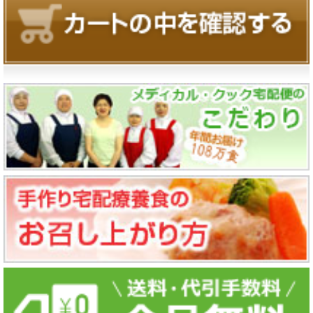
ったり合併症を併発したりし、身体に悪影響を及ぼし
不要な物を排出する働きを持っているのです。
ていきます。
体液の恒常性の維持
体内と言うのは、水分、ナトリウム、リン、カルシ
糖尿病で食事療法が重要な理由とは？
ウム、カリウム、重炭酸イオンなどが含まれていま
す。そして、体の内部環境を常に一定に保つ為に、
人間の体は食べる物からできている
腎臓からの排泄量を調整しているのです。
人間の体と言うのは、食事から摂取される栄養が全身
ホルモンの産生
に運ばれていくことで、命を維持していくことができ
腎臓では、血圧調節、赤血球成熟、ビタミンDの代
ています。なので、私達の体は栄養がなくては生きて
謝など、様々なホルモンを産生しています。
いくことができません。その位、食事は人間にとって
腎臓病の症状とは？
必要なものなのですが、必要以上に栄養を摂取するこ
とは、逆に健康の邪魔をします。従って、自分に必要
な栄養を必要な量だけ補う、このことが健康の大事な
初期の腎臓病は、特に自覚症状が無く、肉眼的に尿異
ポイントになってきます。
常が分かることも稀です。なので、腎炎と言うのは、
10年以上無症状で経過してくものでもある為、定期的
に尿検査を受けることは大切です。慢性腎不全になっ
栄養素のバランスを考える
た場合、体内老廃物を尿中排泄できなくなり、血液中