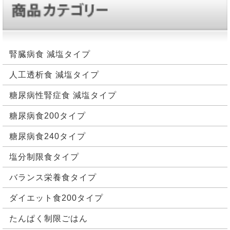
臓をフル稼働させなければ排泄することができないの
です。しっかり腎臓が働いている時は、代謝できてい
糖尿病とは？
る為特に問題ありません。ですが、腎臓機能が低下し
ている場合には注意が必要になります。
腎臓病食 減塩タイプ
糖尿病の原因・症状
腎機能低下で老廃物が体外排泄されなくなってしまう
と、処理できない毒素は体内に留まり、疾病リスクを
糖尿病には、1型糖尿病、2型糖尿病、妊娠糖尿病など
人工透析食 減塩タイプ
高めてしまいます。なので、機能しない腎臓の代わり
の種類があります。気が付いた時には、既に病気が進
糖尿病性腎症食 減塩タイプ
に人工透析で老廃物除去を行い、ろ過された綺麗な血
行している可能性がある自覚症状や、予兆症状なども
液を体内に戻す治療が行なわれます。
あります。糖尿病の進行には、腎臓・足・目の異常や
糖尿病食200タイプ
命に係わる病気まで、合併症へと繋がる恐れもあり、
腎機能低下は、食事によって腎臓に負担をかけないよ
糖尿病食240タイプ
しっかり健康管理を行うことが大事になります。
う、医師の指示に従いながら摂取たんぱく質量を守る
ことが大切です。主食、野菜、お菓子類、調味料に
塩分制限食タイプ
糖尿病の食事療法とは？
も、実は、たんぱく質は含まれています。なので、た
バランス栄養食タイプ
んぱく質制限がある程、良質なたんぱく質を摂取する
ことが重要です。
食事制限をする目的
ダイエット食200タイプ
１型糖尿病については、インスリンの体外補給調節を
たんぱく制限ごはん
たんぱく質の摂取量
しやすくする為に食事療法が行われています。また、