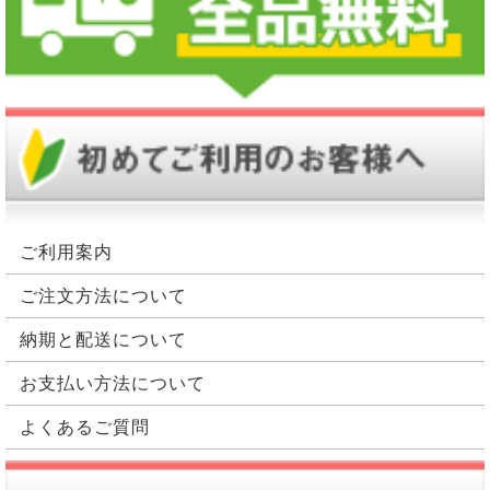
食事と言うのは、ただ単に食事のカロリーだけを単純
に有害な物質が多くなり、また、体に必要な成分を尿
計算していれば問題無い訳ではありません。糖尿病に
中排泄してしまうなど、体に様々異常をきたします。
おいての食事療法では、栄養素バランスがとても重要
また、水分、電解質、血圧などの調節もできなくなっ
になってきます。栄養バランスの目安は、炭水化物が
たり、浮腫みが現れたり、血圧が高くなったりする場
約50％～60％、タンパク質が約20％、脂質が約25％
合もあります。赤血球産生を刺激するエリスロポエチ
以下、このバランスが望ましいとされています。
ンが不足するので、貧血になることもあります。治療
で自覚症状は消えるのですが、進行すると腎臓機能の
食事の基本で健康に繋げる
回復ができなくなり、全身の臓器に異常をきたしてし
まう恐れもあり、色々な体の異常症状が出てきます。
日本糖尿病対策推進会議では、幾つかの食事指導のポ
ご利用案内
イントを掲げています。このポイントと言うのは、糖
食事療法のポイントとは？
ご注文方法について
尿病患者はもちろん、健康維持の為には気を付けたい
食事の仕方と言えます。糖尿病の治療は、第一に健康
納期と配送について
的な生活を送ること、ここからの改善が大切になりま
たんぱく質制限
す。病気と一言で言っても、いきなり薬を飲まなくて
お支払い方法について
基本的に、炭水化物や脂質がエネルギー源として代謝
はいけないと言う訳ではありません。主に、食事療法
されると、汗、尿、二酸化炭素になって体外に排泄さ
よくあるご質問
や運動療法から治療は始まります。生活の仕方を改善
れます。しかし、たんぱく質と言うのは、エネルギー
する事もポイントなので、まずは食事の見直しを始め
燃焼すると尿素窒素や尿酸を排泄します。なので、腎
ることは糖尿病では大事になってきます。