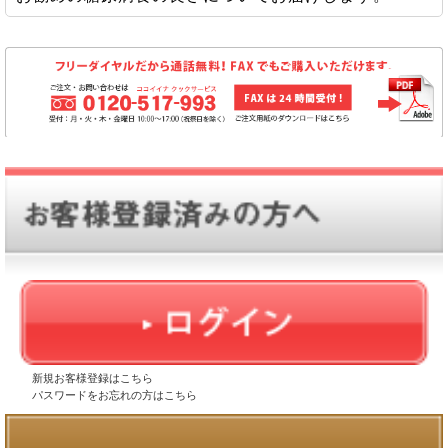
腎臓病の食事と言うと、皆さんは減塩のイメージが強
いかと思いますが、減塩はもちろんそれに加えてたん
糖尿病の食事療法の必要性とは？
ぱく質制限と十分なエネルギー摂取も重要なポイント
になります。たんぱく質、エネルギー、塩分、これら
糖尿病における食事療法と言うのは、糖尿病治療では
をどの程度摂取しいけば良いかに関しては、個人の症
基本の大事な対策になっています。私達人間の体は、
状によって変わります。なので、医師の指示量や管理
食事で摂取したブドウ糖がエネルギー源になってお
栄養士の食事指導に従って行うことも大切です。
り、このブドウ糖の事を血糖と言います。膵臓から分
泌されるインスリンと言われるホルモンは、体に必要
腎臓の働きとは？
な血糖を細胞に取り込んで血糖値を一定に調節する働
きをします。
腎臓の主要な機能
しかし、糖尿病になると、インスリンを作る細胞が破
壊されてしまう為、インスリンの分泌ができなくなる
体内の老廃物の排泄
１型糖尿病、膵臓のインスリン分泌や働きが悪化する
腎臓と言うのは、体内の老廃物を血液から濾し出し
２型糖尿病を発症します。こうしてインスリンの働き
て、それを尿と一緒に排出しています。腎臓で処理
新規お客様登録はこちら
が悪くなったり減少したりすると、食事から摂取した
された窒素化合物、体内老廃物、不要な薬物や毒物
パスワードをお忘れの方はこちら
ブドウ糖は血中に滞り高血糖を引き起こします。高血
など、これらも全て尿中に溶けて排出されていきま
糖状態の放置は、体への様々な異常を起こす原因にな
す。このように、腎臓は体の健康を守る為に、体に