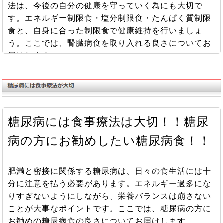
法は、今後の自分の健康を守っていく為にも大切で
す。エネルギー制限食・塩分制限食・たんぱく質制限
食と、自身に合った制限食で健康維持を行いましょ
う。ここでは、腎臓病食を取り入れる良さについてお
届けします。
腎臓とは？
腎臓の病気
糖尿病には食事療法は大切！！糖尿
腎臓病と一言で言っても、原因や症状と言うのは様々
病の方にお勧めしたい糖尿病食！！
です。腎臓病の治療には、主に安静、保温、薬物療
法、食事療法が挙げられ、その中でも、病気の進行を
抑える為には、食事療法は有効的です。例えば、慢性
肥満と密接に関係する糖尿病は、日々の食生活には十
腎炎や慢性腎不全の状態になった場合、しっかり食事
分に注意を払う必要があります。エネルギー過多にな
療法を行っていると、健康な人と同様に生活を送るこ
りすぎないようにしながら、栄養バランスは崩さない
とができます。このように、食事療法と言うのは腎臓
ことが大事なポイントです。ここでは、糖尿病の方に
病には欠かせない取り組みなのです。
お勧めの糖尿病食の良さについてお届けします。