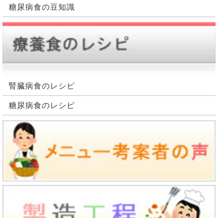
よって活動する為のエネルギー源の確保ができにくく
糖尿病食の豆知識
必要があるからです。
なる点です。一日に必要エネルギー量と言うのは、基
本的に身長と体重から計算式で出します。しかし、病
バランスの良い食事を摂る
状が進むと目標とする総エネルギー量の摂取は難しく
なるものです。特に、高齢者や糖尿病性腎症者になる
糖尿病の食事療法においては、色々な食品からバラン
と、一体何をどのように食べていけば良いか分からな
ス良く体に必要な栄養素を摂取し、その上で適正なエ
い方も多く、やせ細ってしまう人も少なくありませ
ネルギー量に抑える、これが重要なポイントになって
腎臓病食のレシピ
ん。
きます。なので、脂質や糖分だけカットした食事の献
立と言うのは、基本的にバランスが悪くお勧めできる
しかし、自分が日常生活で活動する為には、必要なエ
糖尿病食のレシピ
食事とは言えません。積極的に摂取していきたい物
ネルギー源が確保できないと、自分自身が持っている
は、エネルギー量が少なく、且つ、食物繊維、ビタミ
たんぱく質、すなわち、自分の筋肉を代謝してエネル
ン、ミネラルなどが豊富に含まれている食品です。逆
ギー源に変換します。食事で摂取するたんぱく質量を
に、なるべく甘い物やアルコール類は控えることが良
制限しているにも関わらず、腎臓は体内たんぱく質が
いとされています。
燃焼された後の老廃物処理を行う必要があり、結果的
に、腎機能がさらに低下してしまうことになるので
一日三食の規則正しい食生活を送る
す。なので、そうならない為には、しっかりバランス
の取れた腎臓病食を日頃から気を付けて摂る事で、健
例えば、一日同じエネルギー量の食事でも、それが一
康的に過ごしていけるのです。