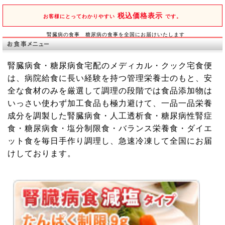
税込価格表示
お客様にとってわかりやすい
です。
腎臓病の食事 糖尿病の食事を全国にお届けいたします
腎臓病食
・
糖尿病食
宅配のメディカル・クック宅食便
は、病院給食に長い経験を持つ管理栄養士のもと、安
全な食材のみを厳選して調理の段階では食品添加物は
いっさい使わず加工食品も極力避けて、一品一品栄養
成分を調製した腎臓病食・人工透析食・糖尿病性腎症
食・糖尿病食・塩分制限食・バランス栄養食・ダイエ
ット食を毎日手作り調理し、急速冷凍して全国にお届
けしております。