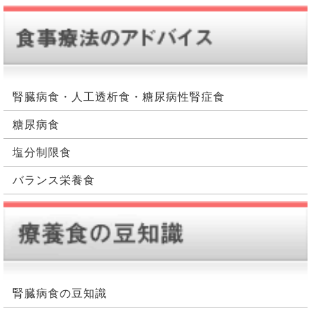
２型糖尿病については、食事摂取におけるブドウ糖量
たんぱく質と聞くと、肉や魚をイメージするかと思い
を制限した食事療法で、膵臓の負担軽減し機能回復を
ますが、実は、あらゆる食品にたんぱく質は含まれて
図ることが目的となっています。１型も2型も、正し
います。ご飯やパンなどの主食、野菜や果物などにも
い食事療法で食事制限や調整を行わない限り、しっか
含まれており、一日約60g～80g程度のたんぱく質を
り血糖コントロールができない他、他の治療の効果を
摂取しています。腎機能の状態によりたんぱく質制限
腎臓病食・人工透析食・糖尿病性腎症食
上げていくこともできません。なので、糖尿病の食事
は異なりますが、一日当たりのたんぱく質量が体重１
療法と言うのは、非常に重要で改善させていく為には
㎏あたり約0.6～0.7gの制限の場合、体重60㎏であれ
糖尿病食
欠かせないのです。
ば一日の摂取目安は約36～42gになります。このよう
塩分制限食
に、腎臓病の食事療法と言うのは、たんぱく質量をし
っかり減らしていく必要があるのです。
食事療法の基本ポイントとは？
バランス栄養食
適正なエネルギー量を摂取する
たんぱく質制限の注意点とは？
糖尿病の食事療法では、性別、年齢、体重、身長、
たんぱく質と言うのは、食品の３大栄養素の一つです
日々の活動量など、これらの情報に基づき一日の摂取
よね。摂取量制限を行えば、当然ですが栄養バランス
エネルギー量が決まります。その理由は、医師に指示
は崩れます。私達人間の体を作る為に、重要な役割を
されたエネルギー量の範囲内で適切な食事摂取が行え
腎臓病食の豆知識
果たしてくれるたんぱく質は、摂取量を減らすことに
るようにする為であり、しっかりカロリー計算をする