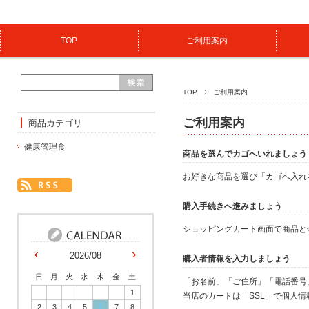
TOP
ご利用案内
TOP
ご利用案内
ご利用案内
商品カテゴリ
健康管理食
商品を選んでカゴへいれましょう
お好きな商品を選び「カゴへ入れ
購入手続きへ進みましょう
ショッピングカート画面で商品と
2026/08
購入者情報を入力しましょう
日
月
火
水
木
金
土
「お名前」「ご住所」「電話番号
1
当店のカートは「SSL」で個人
2
3
4
5
6
7
8